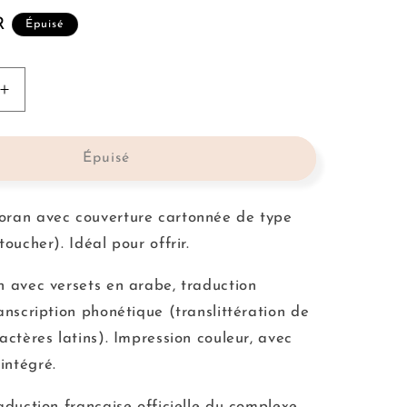
R
Épuisé
Augmenter
la
quantité
de
Épuisé
Le
Saint
Coran
ran avec couverture cartonnée de type
Rainbow
toucher). Idéal pour offrir.
Violet
-
n avec versets en arabe, traduction
Arabe/Phonétique
Français/Arabe/Phonétique
anscription phonétique (translittération de
actères latins). Impression couleur, avec
intégré.
aduction française officielle du complexe