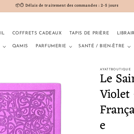
📦⏱️ Délais de traitement des commandes : 2-5 jours
IL
COFFRETS CADEAUX
TAPIS DE PRIÈRE
LIBRAI
QAMIS
PARFUMERIE
SANTÉ / BIEN-ÊTRE
AYATTBOUTIQUE
Le Sa
Violet 
Franç
e