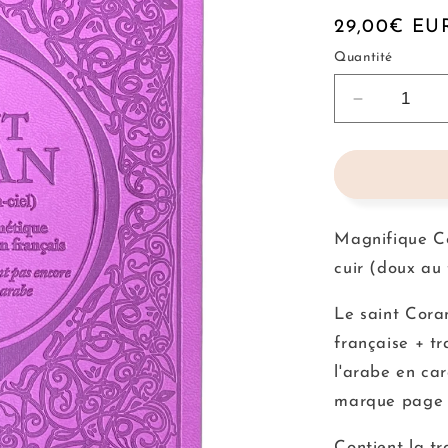
Prix
29,00€ EU
habituel
Quantité
Réduire
la
quantité
de
Le
Saint
Coran
Magnifique Co
Rainbow
cuir (doux au 
Violet
-
Le saint Cora
Français/
française + tr
l'arabe en car
marque page 
Contient la tr