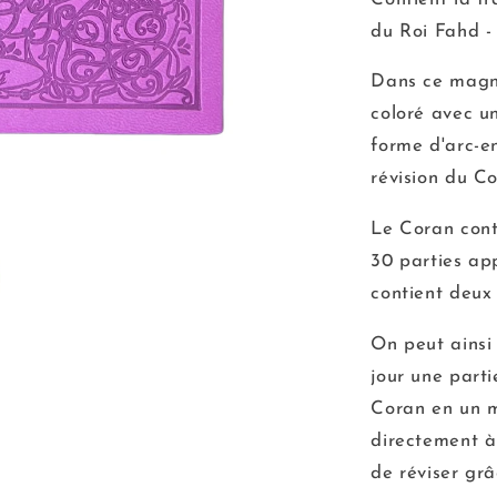
du Roi Fahd -
Dans ce magni
coloré avec u
forme d'arc-en
révision du Co
Le Coran conti
30 parties ap
contient deux 
On peut ainsi
jour une parti
Coran en un m
directement à
de réviser grâ